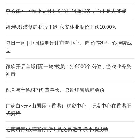
李长江<：>物业要用更多的时间做服务，而不是去催费
超;半.数装修建材股下跌 永安林业股价下跌10.00%
每日一词 | 中国核电设计审查中心、造‘价’管理中心挂牌成
立
微软开启全球{新}一轮:裁员：涉9000个岗位，游戏业务受
冲击
倪真与宁德时?代:董事长、总经理曾毓群会谈
广药白<云>山国际（香港）财资中心、研发中心在香港正
式揭牌
芝商所因:故障暂停衍生品交易 恐引发市场波动