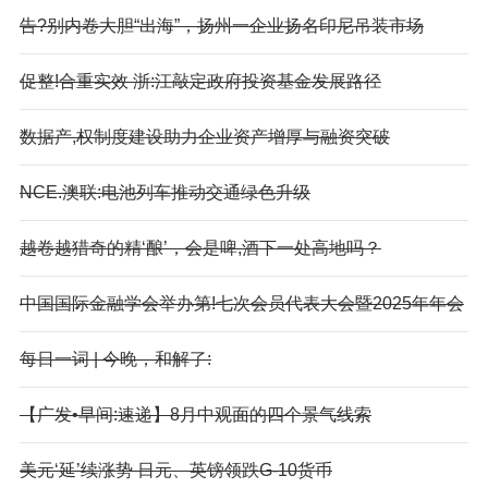
告?别内卷大胆“出海”，扬州一企业扬名印尼吊装市场
促整!合重实效 浙:江敲定政府投资基金发展路径
数据产,权制度建设助力企业资产增厚与融资突破
NCE.澳联:电池列车推动交通绿色升级
越卷越猎奇的精‘酿’，会是啤,酒下一处高地吗？
中国国际金融学会举办第!七次会员代表大会暨2025年年会
每日一词 | 今晚，和解了:
【广发•早间:速递】8月中观面的四个景气线索
美元‘延’续涨势 日元、英镑领跌G-10货币