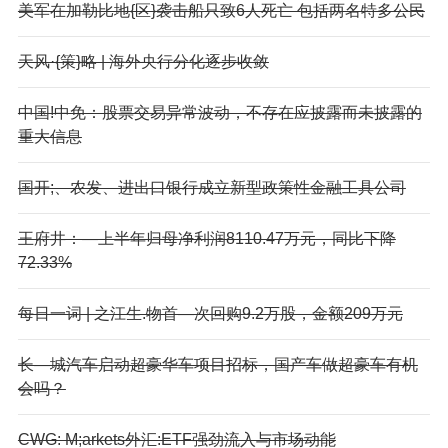
美军在加勒比地{区}袭击船只致6人死亡 包括两名特多公民
天风·{策}略 | 海外央行分化逐步收敛
中国!中免：股票交易异常波动，不存在应披露而未披露的
重大信息
国开;、农发、进出口银行成立新型政策性金融工具公司
王府井：—上半年归母净利润8110.47万元，同比下降
72.33%
每日一词 | 之江生.物首—次回购9.2万股，金额209万元
长—城汽车启动超豪华车项目招标，国产车做超豪车有机
会吗？
CWG: M;arkets外汇:ETF强劲流入与市场动能