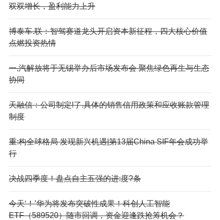
双双增长，盈利能力上升
博泰车.联：智驾赛道龙头开启资本新征程，四大核心价值
点燃投资热情
一,汽解放将于无锡举办后市场发布会 聚焦绿色再生与生态
协同
天融信：公司制定!了.具体的销售信用政策和应收账款管理
制度
重:构全球格局 发现新兴机遇|第13届China SIF年会成功举
行
决战四季度！盘点自主五强的进:度?条
今天‘！’华为将发布突破性成果！科创人工智能
ETF（589520）随市回调，资金迎逢跌抢筹机会？