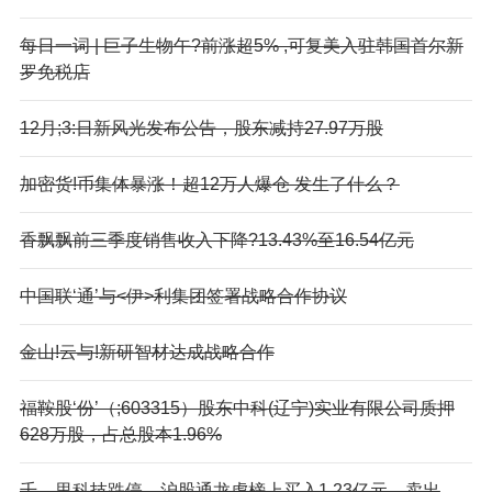
每日一词 | 巨子生物午?前涨超5% ,可复美入驻韩国首尔新
罗免税店
12月;3:日新风光发布公告，股东减持27.97万股
加密货!币集体暴涨！超12万人爆仓 发生了什么？
香飘飘前三季度销售收入下降?13.43%至16.54亿元
中国联‘通’与<伊>利集团签署战略合作协议
金山!云与!新研智材达成战略合作
福鞍股‘份’（;603315）股东中科(辽宁)实业有限公司质押
628万股，占总股本1.96%
千—里科技跌停，沪股通龙虎榜上买入1.23亿元，卖出