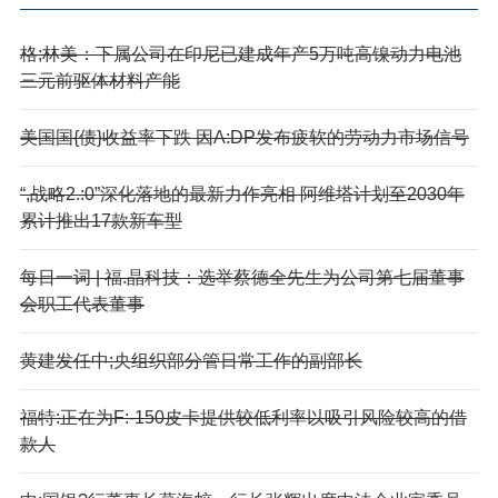
格;林美：下属公司在印尼已建成年产5万吨高镍动力电池
三元前驱体材料产能
美国国{债}收益率下跌 因A:DP发布疲软的劳动力市场信号
“,战略2.:0”深化落地的最新力作亮相 阿维塔计划至2030年
累计推出17款新车型
每日一词 | 福.晶科技：选举蔡德全先生为公司第七届董事
会职工代表董事
黄建发任中;央组织部分管日常工作的副部长
福特:正在为F:-150皮卡提供较低利率以吸引风险较高的借
款人