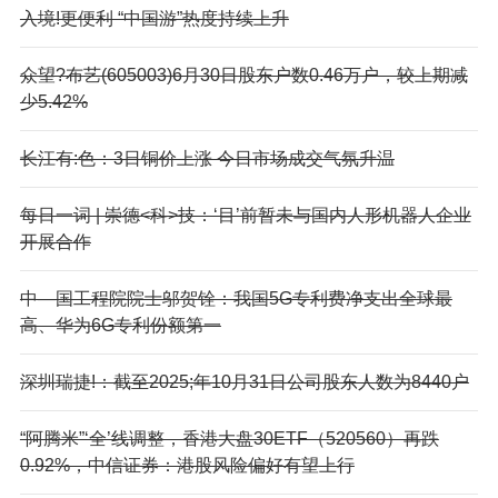
入境!更便利 “中国游”热度持续上升
众望?布艺(605003)6月30日股东户数0.46万户，较上期减
少5.42%
长江有:色：3日铜价上涨 今日市场成交气氛升温
每日一词 | 崇德<科>技：‘目’前暂未与国内人形机器人企业
开展合作
中—国工程院院士邬贺铨：我国5G专利费净支出全球最
高、华为6G专利份额第一
深圳瑞捷!：截至2025;年10月31日公司股东人数为8440户
“阿腾米”‘全’线调整，香港大盘30ETF（520560）再跌
0.92%，中信证券：港股风险偏好有望上行