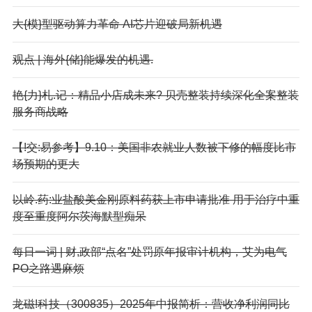
大{模}型驱动算力革命 AI芯片迎破局新机遇
观点 | 海外{储}能爆发的机遇.
艳{力}札.记：精品小店成未来? 贝壳整装持续深化全案整装
服务商战略
【!交:易参考】9.10：美国非农就业人数被下修的幅度比市
场预期的更大
以岭.药:业盐酸美金刚原料药获上市申请批准 用于治疗中重
度至重度阿尔茨海默型痴呆
每日一词 | 财,政部“点名”处罚原年报审计机构，艾为电气
PO之路遇麻烦
龙磁!科技（300835）2025年中报简析：营收净利润同比