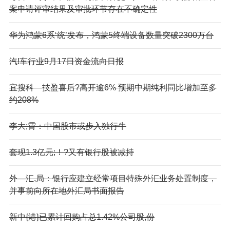
案申请评审结果及审批环节存在不确定性
华为鸿蒙6系‘统’发布，鸿蒙5终端设备数量突破2300万台
汽!车行业9月17日资金流向日报
宜搜科—技盈喜后?高开逾6% 预期中期纯利同比增加至多
约208%
李大;霄：中国股市或步入独行牛
套现1.3亿元;！?又有银行股被减持
外—汇,局：银行应建立经常项目特殊外汇业务处置制度，
并事前向所在地外汇局书面报告
新中{港}已累计回购占总1.42%公司股,份