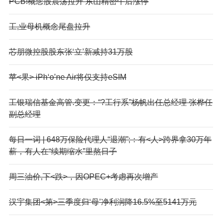
PCB!概念股震荡拉升 东山精密午后涨停
工,业母机概念尾盘拉升
芯朋微控股股东张‘立’新减持31万股
苹<果> iPh‘o’ne Air将仅支持eSIM
工银瑞信基金高管.变更：“?工行系”杨帆出任总经理 张桦任
副总经理
每日一词 | 648万保险代理人“退潮”;：有<人>跨界拿30万年
薪，有人在“续期缩水”里熬日子
周三油价,下<跌>，因OPEC+考虑再次增产
汉宇集团<第>三季度归‘母’净利润降16.5%至5141万元