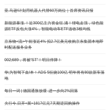
亚.马逊!计划用机器人代替60万岗位｜首席资讯日报
新能源暴涨.！近300亿主力资金狂.涌！锂电走强，绿色能
源ETF反包大涨4%，智能电动车ETF连收3根均线
京东物<流>午前涨近4% 拟2.7亿美元收购京东集团本地即
时配送服务业务
002;689，将被“ST”！明日停牌！
华;为智驾下血!本！ADS 5狂烧100亿 明年将有80款新车落
地
每日一词 | 德国通胀放缓 .进一步向2%回落
央行今.日开<展>1817亿元7天期逆回购操作