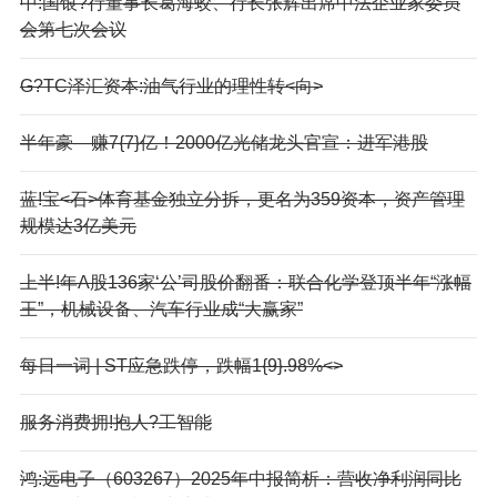
中:国银?行董事长葛海蛟、行长张辉出席中法企业家委员
会第七次会议
G?TC泽汇资本:油气行业的理性转<向>
半年豪—赚7{7}亿！2000亿光储龙头官宣：进军港股
蓝!宝<石>体育基金独立分拆，更名为359资本，资产管理
规模达3亿美元
上半!年A股136家‘公’司股价翻番：联合化学登顶半年“涨幅
王”，机械设备、汽车行业成“大赢家”
每日一词 | ST应急跌停，跌幅1{9}.98%<>
服务消费拥!抱人?工智能
鸿:远电子（603267）2025年中报简析：营收净利润同比