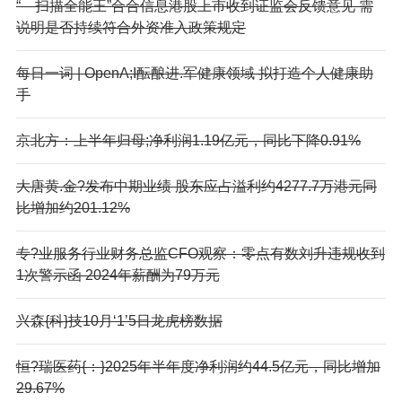
“—扫描全能王”合合信息港股上市收到证监会反馈意见 需
说明是否持续符合外资准入政策规定
每日一词 | OpenA;I酝酿进.军健康领域 拟打造个人健康助
手
京北方：上半年归母;净利润1.19亿元，同比下降0.91%
大唐黄.金?发布中期业绩 股东应占溢利约4277.7万港元同
比增加约201.12%
专?业服务行业财务总监CFO观察：零点有数刘升违规收到
1次警示函 2024年薪酬为79万元
兴森{科}技10月‘1’5日龙虎榜数据
恒?瑞医药{：}2025年半年度净利润约44.5亿元，同比增加
29.67%