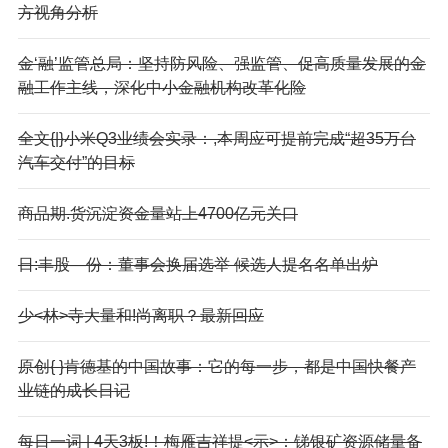
方视角分析
金‘融’监管总局：坚持防风险、强监管、促高质量发展的金
融工作主线，深化中小金融机构改革化险
全文{|}小米Q3业绩会实录：,本周应可提前完成“超35万台
汽车交付”的目标
商品期.货沉淀资金量站上4700亿元关口
日:丰股—份：董事会换届选举 候选人提名名单出炉
少<林>寺大量和!尚离职？最新回应
原创{ }肯德基的中国故事：它的每一步，都是中国快餐产
业链的成长日记
每日一词 | 4天3板!！梅雁吉祥提<示>：锑银矿资源储量备