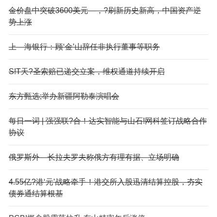
金价盘中突破3600美元—，?刷新历史新高，中国资产逆
势上涨
上—海银行：顾‘金’山辞任非执行董事等职务
S!T天?圣索赔已递交立案，维权通道持续开启
东方甄选;举办新疆阿勒泰演唱会
每日一词 | 强强联?合！达实智能与山石!网科签订战略合作
协议
俄罗斯外—长拉夫罗夫称俄方有理有据、立场明确
4.55亿?港‘元’战略牵手！港交所入股迅清结算控股，夯实
债券通结算根基