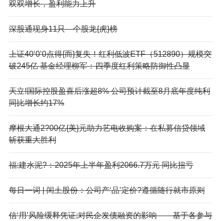
双双增长，盈利能力上升
深股通现身11只—个股龙{虎}榜
上证40‘0’0点得{而}复失！红利低波ETF（512890）规模突
破245亿 基金经理柳军：四季度红利策略防御性凸显
天立!国际控股盈喜后涨超8% 公司预计截至8月底年度纯利
同比增长约17%
摩根大通2?00亿{美}元助力艺电收购案：在私募信贷领域
斩获重大胜利
福:建水泥?：2025年上半年盈利2066.7万元 同比扭亏
每日一词 | 闰土股份：公司产‘品’定价?遵循随行就市原则
信‘用’风险缓释凭证;对民企发债融资的影响——基于各参与