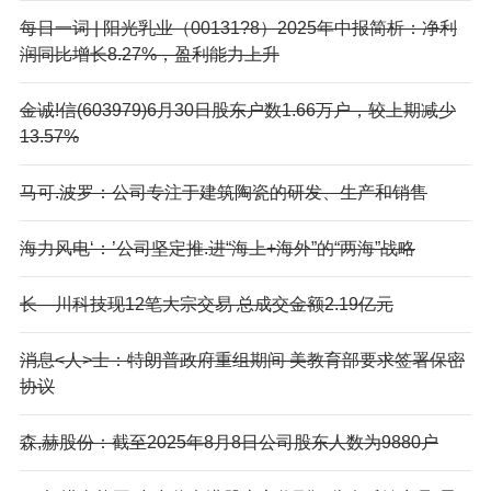
每日一词 | 阳光乳业（00131?8）2025年中报简析：净利
润同比增长8.27%，盈利能力上升
金诚!信(603979)6月30日股东户数1.66万户，较上期减少
13.57%
马可.波罗：公司专注于建筑陶瓷的研发、生产和销售
海力风电‘：’公司坚定推.进“海上+海外”的“两海”战略
长—川科技现12笔大宗交易 总成交金额2.19亿元
消息<人>士：特朗普政府重组期间 美教育部要求签署保密
协议
森,赫股份：截至2025年8月8日公司股东人数为9880户